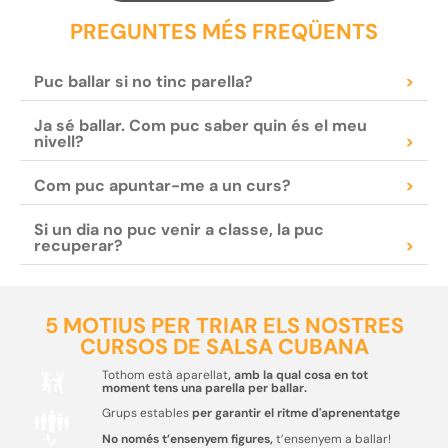
PREGUNTES MÉS FREQÜENTS
Puc ballar si no tinc parella?
>
Ja sé ballar. Com puc saber quin és el meu
nivell?
>
Com puc apuntar-me a un curs?
>
Si un dia no puc venir a classe, la puc
recuperar?
>
5 MOTIUS PER TRIAR ELS NOSTRES
CURSOS DE SALSA CUBANA
Tothom està aparellat
, amb la qual cosa en tot
moment tens una parella per ballar.
Grups estables
per garantir el ritme d'aprenentatge
No només t’ensenyem figures,
t’ensenyem a ballar!