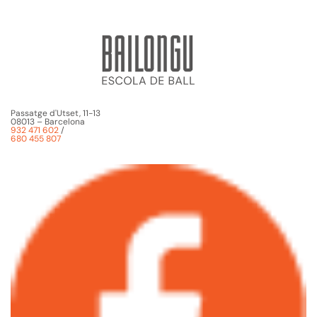
Passatge d'Utset, 11-13
08013 – Barcelona
932 471 602
/
680 455 807