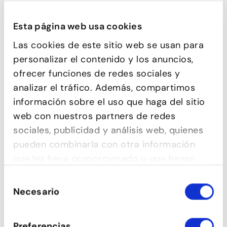
Esta página web usa cookies
Las cookies de este sitio web se usan para
personalizar el contenido y los anuncios,
SON
ofrecer funciones de redes sociales y
analizar el tráfico. Además, compartimos
información sobre el uso que haga del sitio
web con nuestros partners de redes
sociales, publicidad y análisis web, quienes
pueden combinarla con otra información
que les haya proporcionado o que hayan
recopilado a partir del uso que haya hecho
Selección
de sus servicios.
Necesario
de
consentimiento
SALSA CUBANA ESTIL (NOIES)
Preferencias