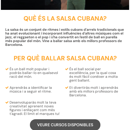
QUÈ ÉS LA SALSA CUBANA?
La salsa és un conjunt de ritmes i estils cubans d'arrels tradicionals que
ha anat evolucionant i incorporant influències d'altres músiques com el
jazz, el reggaeton o el pop i s'ha convertit en l'estil de ball en parella
més popular del món. Vine a ballar salsa amb els millors professors de
Barcelona.
PER QUÈ BALLAR SALSA CUBANA?
És un ball molt popular i
És el
ball social
per
podràs ballar-lo
en qualsevol
excel·lència, per la qual cosa
racó del
món
.
és molt fàcil
conèixer
a molta
gent
ballant.
Aprendràs a
identificar la
Et
divertiràs
molt i
aprendràs
música
i
a seguir el ritme
.
amb els
millors professors
de
Barcelona.
Desenvoluparàs molt la teva
creativitat
aprenent
noves
figures
i enllaçant com més
t'agradi
. El límit el marques tu!
VEURE CURSOS DISPONIBLES