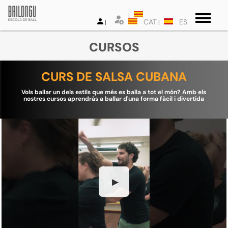
CAT
ES
CURSOS
CURS DE SALSA CUBANA
Vols ballar un dels estils que més es balla a tot el món? Amb els
nostres cursos aprendràs a ballar d'una forma fàcil i divertida
▶