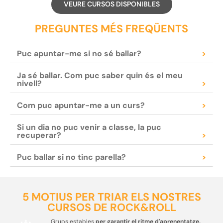
VEURE CURSOS DISPONIBLES
PREGUNTES MÉS FREQÜENTS
Puc apuntar-me si no sé ballar?
>
Ja sé ballar. Com puc saber quin és el meu
nivell?
>
Com puc apuntar-me a un curs?
>
Si un dia no puc venir a classe, la puc
recuperar?
>
Puc ballar si no tinc parella?
>
5 MOTIUS PER TRIAR ELS NOSTRES
CURSOS DE ROCK&ROLL
Grups estables
per garantir el ritme d'aprenentatge.