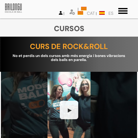
CAT
ES
CURSOS
CURS DE ROCK&ROLL
No et perdis un dels cursos amb més energía i bones vibracions
dels balls en parella.
▶