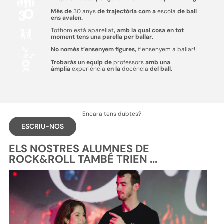
Més de
30 anys
de trajectòria com a
escola
de ball
ens avalen.
Tothom està aparellat
, amb la qual cosa en tot
moment tens una parella per ballar.
No només t’ensenyem figures,
t’ensenyem a ballar!
Trobaràs un equip de
professors
amb una
àmplia
experiència
en la
docència
del ball.
Encara tens dubtes?
ESCRIU-NOS
ELS NOSTRES ALUMNES DE
ROCK&ROLL TAMBÉ TRIEN ...