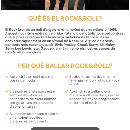
QUÈ ÉS EL ROCK&ROLL?
El Rock&roll és un ball d'origen nord-americà que va néixer el 1955.
Aquest nou ritme enèrgic va cridar l'atenció del públic jove pel contrast
que suposava respecte a la música melòdica de l'època i es va
convertir ràpidament en un símbol de Rebel.lia. Alguns dels seus
cantants més reconeguts són Elvis Presley, Chuck Berry, Bill Haley,
Jerry Lee Lewis, etc. Gaudeix al màxim amb els nostres cursos de
rock&roll a Bracelona.
PER QUÈ BALLAR ROCK&ROLL?
Aprendràs un
estil
que mai
Et divertiràs moltíssim amb
passa de
moda
.
l'energia i el bon rotllo
del rock
& roll.
Els nostres
professors
estan
Aprendràs a ballar d'una
sempre
atents
a les
manera molt divertida
, i sense
necessitats de cada alumne
adonar-te aniràs progressant i
per
guiar-vos en el procés
millorant el teu ball.
d'aprenentatge
.
A les nostres classes trobaràs
un
ambient acollidor i
coneixeràs gent com tu