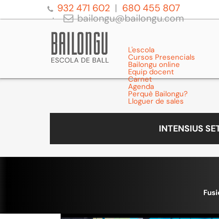
932 471 602
680 455 807
bailongu@bailongu.com
L'escola
Cursos Presencials
Bailongu online
Equip docent
Carnet
Agenda
Perquè Bailongu?
Lloguer de sales
INTENSIUS S
Fusi