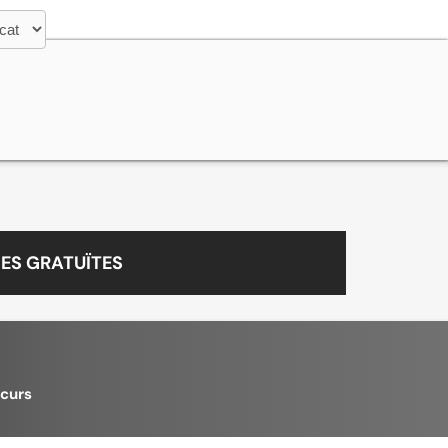
ES GRATUÏTES
 curs