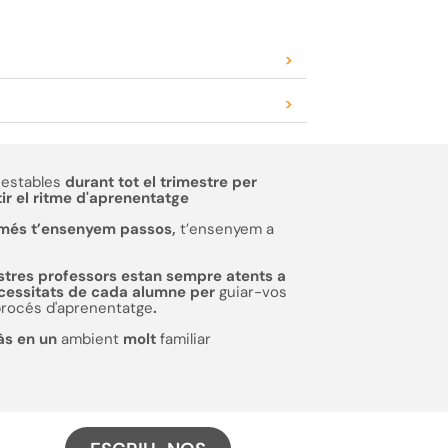
>
>
estables
durant tot el trimestre per
ir el ritme d'aprenentatge
més t’ensenyem passos,
t’ensenyem a
stres professors estan sempre atents a
ecessitats de cada alumne per
guiar-vos
procés d'aprenentatge
.
às en un
ambient
molt
familiar