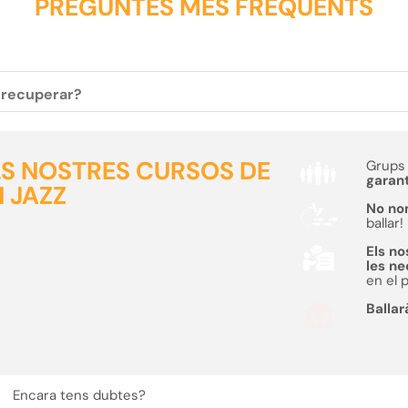
PREGUNTES MÉS FREQÜENTS
c recuperar?
ELS NOSTRES CURSOS DE
Grups 
garant
N JAZZ
No no
ballar!
Els no
les n
en el 
Ballar
Encara tens dubtes?