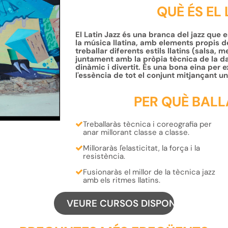
QUÈ ÉS EL 
El Latin Jazz és una branca del jazz que 
la música llatina, amb elements propis d
treballar diferents estils llatins (sals
juntament amb la pròpia tècnica de la dan
dinàmic i divertit. És una bona eina per 
l'essència de tot el conjunt mitjançant un
PER QUÈ BALL
Treballaràs
tècnica i coreografia
per
anar millorant classe a classe.
Milloraràs
l'elasticitat, la força i la
resistència
.
Fusionaràs el millor de la
tècnica jazz
amb els
ritmes llatins
.
VEURE CURSOS DISPONIBLES