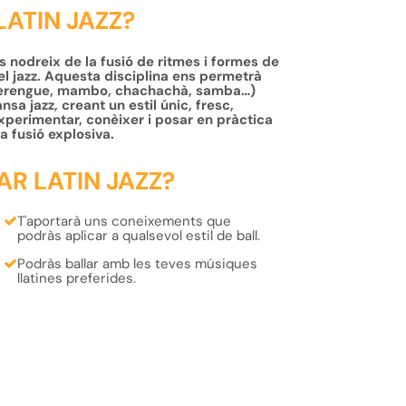
LATIN JAZZ?
es nodreix de la fusió de ritmes i formes de
el jazz. Aquesta disciplina ens permetrà
a, merengue, mambo, chachachà, samba…)
sa jazz, creant un estil únic, fresc,
experimentar, conèixer i posar en pràctica
a fusió explosiva.
AR LATIN JAZZ?
T'aportarà uns coneixements que
podràs aplicar a qualsevol estil de ball
.
Podràs ballar amb les teves
músiques
llatines
preferides.