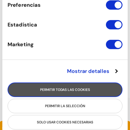
Preferencias
Estadística
Marketing
Mostrar detalles
COMERCIAL DANCE
PERMITIR TODAS LAS COOKIES
PERMITIR LA SELECCIÓN
PARLEN DE NOSALTRES
SOLO USAR COOKIES NECESARIAS
Estic fent un intensiu de samba i m'està
<
>