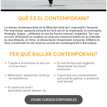
QUÈ ÉS EL CONTEMPORANI?
La dansa contemporània és la llibertat total de l' expressió i l'emoció.
Per expressar aquesta emoció es farà servir la respiració, el contrapès,
l'energia, l'espai ...utilitzant el cos de forma natural i orgànica. Tot i ser
un curs d'iniciació es realitza un exercici corporal intens on es treballa
la coordinació, el ritme, la dissociació i l'expressió corporal. Allibera la
teva creativitat en els nostres cursos de contemporani a Barcelona
PER QUÈ BALLAR CONTEMPORANI?
T'ajuda a
armonitzar
el teu
cos
És una forma molt
orgànica
i la teva
ment
d'expressar
les teves
emocions
Milloraràs l'
elasticitat
, la
força
T'aportarà uns coneixements
i la
resistència
que
podràs aplicar a qualsevol
estil de ball
.
Et divertiràs molt i
aprendràs
sense adonar-te.
VEURE CURSOS DISPONIBLES