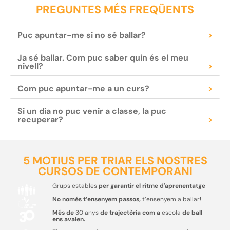
PREGUNTES MÉS FREQÜENTS
Puc apuntar-me si no sé ballar?
>
Ja sé ballar. Com puc saber quin és el meu
nivell?
>
Com puc apuntar-me a un curs?
>
Si un dia no puc venir a classe, la puc
recuperar?
>
5 MOTIUS PER TRIAR ELS NOSTRES
CURSOS DE CONTEMPORANI
Grups estables
per garantir el ritme d'aprenentatge
No només t’ensenyem passos,
t’ensenyem a ballar!
Més de
30 anys
de trajectòria com a
escola
de ball
ens avalen.