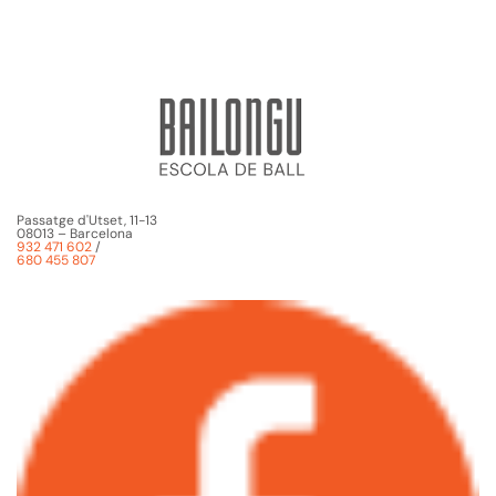
Passatge d'Utset, 11-13
08013 – Barcelona
932 471 602
/
680 455 807