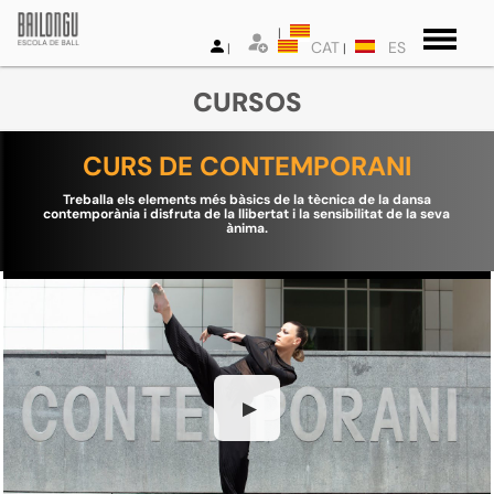
CAT
ES
CURSOS
CURS DE CONTEMPORANI
Treballa els elements més bàsics de la tècnica de la dansa
contemporània i disfruta de la llibertat i la sensibilitat de la seva
ànima.
▶