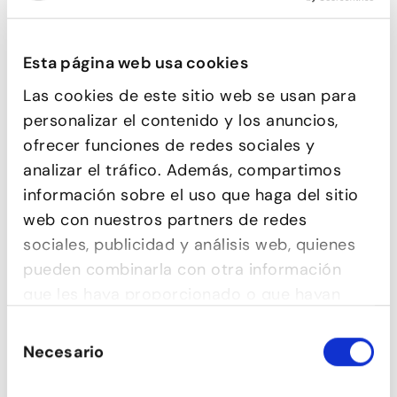
Esta página web usa cookies
BALLET PER A ADULTS
Las cookies de este sitio web se usan para
personalizar el contenido y los anuncios,
ofrecer funciones de redes sociales y
analizar el tráfico. Además, compartimos
información sobre el uso que haga del sitio
web con nuestros partners de redes
sociales, publicidad y análisis web, quienes
pueden combinarla con otra información
que les haya proporcionado o que hayan
recopilado a partir del uso que haya hecho
Selección
de sus servicios.
TONIFICACIÓ
Necesario
de
consentimiento