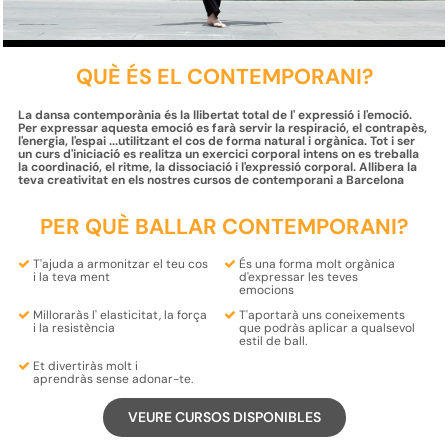
QUÈ ÉS EL CONTEMPORANI?
La dansa contemporània és la llibertat total de l' expressió i l'emoció.
Per expressar aquesta emoció es farà servir la respiració, el contrapès,
l'energia, l'espai ...utilitzant el cos de forma natural i orgànica. Tot i ser
un curs d'iniciació es realitza un exercici corporal intens on es treballa
la coordinació, el ritme, la dissociació i l'expressió corporal. Allibera la
teva creativitat en els nostres cursos de contemporani a Barcelona
PER QUÈ BALLAR CONTEMPORANI?
T'ajuda a
armonitzar
el teu
cos
És una forma molt
orgànica
i la teva
ment
d'expressar
les teves
emocions
Milloraràs l'
elasticitat
, la
força
T'aportarà uns coneixements
i la
resistència
que
podràs aplicar a qualsevol
estil de ball
.
Et divertiràs molt i
aprendràs
sense adonar-te.
VEURE CURSOS DISPONIBLES