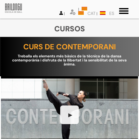
CAT
ES
CURSOS
CURS DE CONTEMPORANI
Treballa els elements més bàsics de la tècnica de la dansa
contemporània i disfruta de la llibertat i la sensibilitat de la seva
ànima.
▶