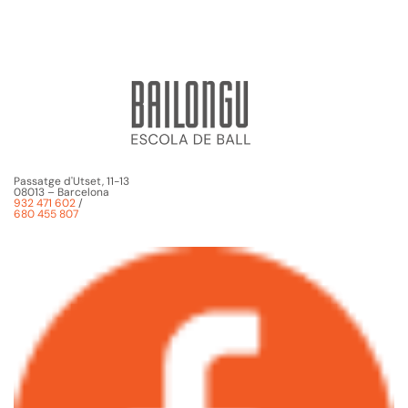
Passatge d'Utset, 11-13
08013 – Barcelona
932 471 602
/
680 455 807