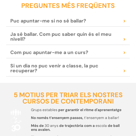
PREGUNTES MÉS FREQÜENTS
Puc apuntar-me si no sé ballar?
>
Ja sé ballar. Com puc saber quin és el meu
nivell?
>
Com puc apuntar-me a un curs?
>
Si un dia no puc venir a classe, la puc
recuperar?
>
5 MOTIUS PER TRIAR ELS NOSTRES
CURSOS DE CONTEMPORANI
Grups estables
per garantir el ritme d'aprenentatge
No només t’ensenyem passos,
t’ensenyem a ballar!
Més de
30 anys
de trajectòria com a
escola
de ball
ens avalen.