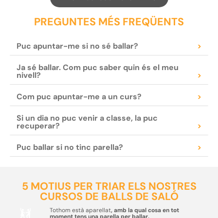
PREGUNTES MÉS FREQÜENTS
Puc apuntar-me si no sé ballar?
>
Ja sé ballar. Com puc saber quin és el meu
nivell?
>
Com puc apuntar-me a un curs?
>
Si un dia no puc venir a classe, la puc
recuperar?
>
Puc ballar si no tinc parella?
>
5 MOTIUS PER TRIAR ELS NOSTRES
CURSOS DE BALLS DE SALÓ
Tothom està aparellat
, amb la qual cosa en tot
moment tens una parella per ballar.