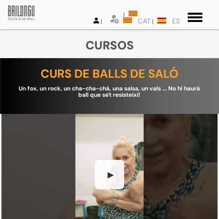
CAT
ES
CURSOS
CURS DE BALLS DE SALÓ
Un fox, un rock, un cha-cha-chá, una salsa, un vals ... No hi haurà
ball que se't resisteixi!
▶