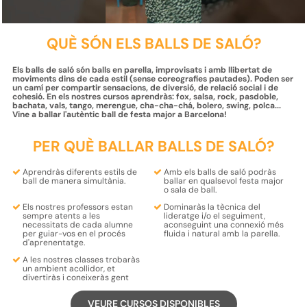
QUÈ SÓN ELS BALLS DE SALÓ?
Els balls de saló són balls en parella, improvisats i amb llibertat de
moviments dins de cada estil (sense coreografies pautades). Poden ser
un camí per compartir sensacions, de diversió, de relació social i de
cohesió. En els nostres cursos aprendràs: fox, salsa, rock, pasdoble,
bachata, vals, tango, merengue, cha-cha-chá, bolero, swing, polca...
Vine a ballar l'autèntic ball de festa major a Barcelona!
PER QUÈ BALLAR BALLS DE SALÓ?
Aprendràs
diferents estils de
Amb els balls de saló podràs
ball
de manera simultània.
ballar en qualsevol
festa major
o
sala de ball
.
Els nostres professors estan
Dominaràs la tècnica del
sempre atents a les
lideratge
i/o el
seguiment
,
necessitats de cada alumne
aconseguint una connexió més
per
guiar-vos en el procés
fluida i natural amb la parella.
d'aprenentatg
e.
A les nostres classes trobaràs
un
ambient acollidor, et
divertiràs i coneixeràs gent
VEURE CURSOS DISPONIBLES