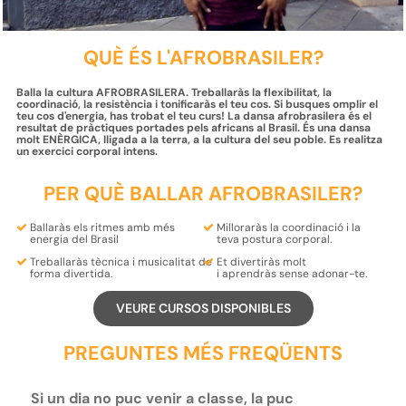
QUÈ ÉS L'AFROBRASILER?
Balla la cultura AFROBRASILERA. Treballaràs la flexibilitat, la
coordinació, la resistència i tonificaràs el teu cos. Si busques omplir el
teu cos d'energia, has trobat el teu curs! La dansa afrobrasilera és el
resultat de pràctiques portades pels africans al Brasil. És una dansa
molt ENÈRGICA, lligada a la terra, a la cultura del seu poble. Es realitza
un exercici corporal intens.
PER QUÈ BALLAR AFROBRASILER?
Ballaràs els
ritmes
amb més
Milloraràs la
coordinació
i la
energia del
Brasil
teva
postura
corporal.
Treballaràs
tècnica
i
musicalitat
de
Et
divertiràs
molt
forma divertida.
i
aprendràs
sense adonar-te.
VEURE CURSOS DISPONIBLES
PREGUNTES MÉS FREQÜENTS
Si un dia no puc venir a classe, la puc