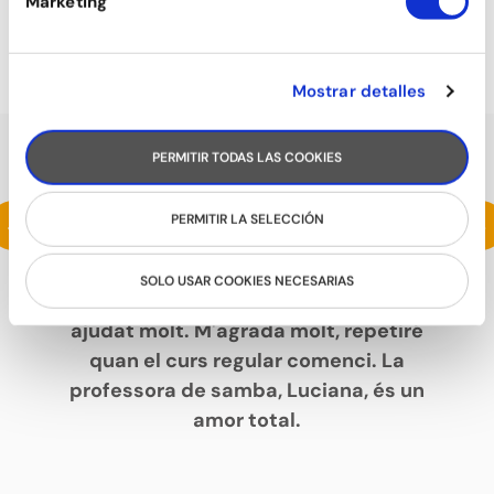
Marketing
SEVILLANES
Mostrar detalles
PERMITIR TODAS LAS COOKIES
PARLEN DE NOSALTRES
Estic fent un intensiu de samba i m'està
<
>
PERMITIR LA SELECCIÓN
encantant. L'escola és espaiosa, amb un
ambient molt agradable i quan he
SOLO USAR COOKIES NECESARIAS
consultat a l'entrada sempre m'hi han
ajudat molt. M'agrada molt, repetiré
quan el curs regular comenci. La
professora de samba, Luciana, és un
amor total.